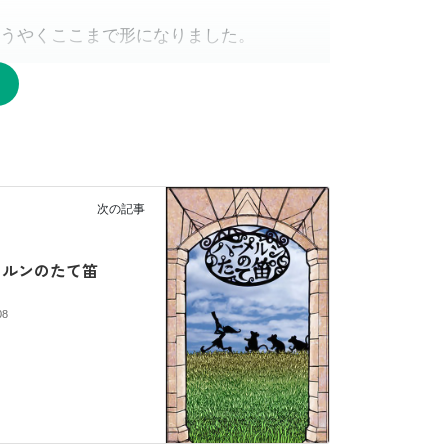
うやくここまで形になりました。
端でした。
か。
次の記事
皆モノを作りたい人だからなぁ。。。）」
メルンのたて笛
08
に流れました。
ゲームにしたい」「ルネッサンスを舞台に