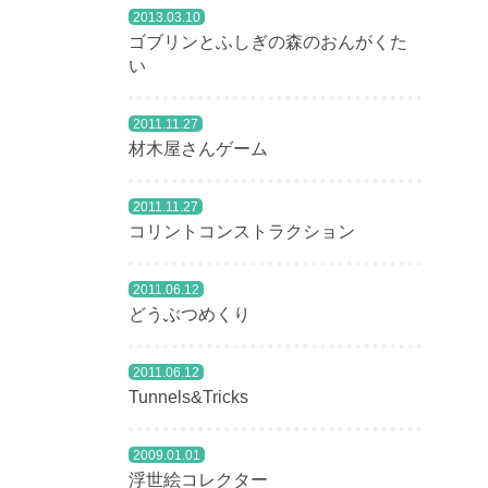
2013.03.10
ゴブリンとふしぎの森のおんがくた
200
い
おも
2011.11.27
夏休
材木屋さんゲーム
で、
2011.11.27
コリントコンストラクション
きっ
ンバ
2011.06.12
どうぶつめくり
200
2011.06.12
Tunnels&Tricks
「そ
2009.01.01
この
浮世絵コレクター