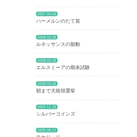
に「
2007.04.08
ハーメルンのたて笛
イタ
響力
2006.03.26
ルネッサンスの胎動
ルネ
それ
2006.03.26
エルスミーアの期末試験
200
2006.03.26
テー
朝まで大統領選挙
いろ
2005.12.29
シルバーコインズ
一番
2005.08.12