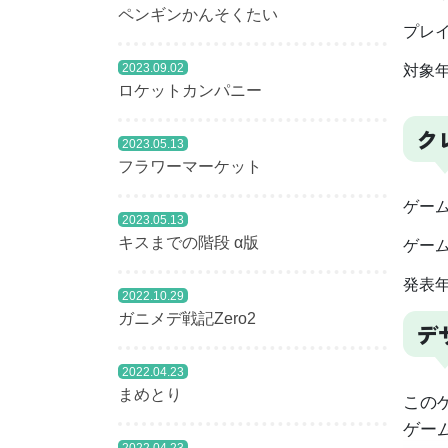
ペンギンかんそくたい
プレイ
2023.09.02
対象年
ロケットカンパニー
ク
2023.05.13
フラワーマーケット
ゲー
2023.05.13
キスまでの階段 α版
ゲー
発表年
2022.10.29
ガニメデ戦記Zero2
デ
2022.04.23
まめとり
この
ゲー