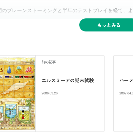
間のブレーンストーミングと半年のテストプレイを経て、よ
5年4月
ちゅさんがwebに掲載したこんな一言が「るねったい」の発
もちゃ箱全体で１つ、ないし２つのゲームを作ることは可能
前の記事
直難しいところはあるんだなぁ。。。ウチのメンバーは皆が
エルスミーアの期末試験
ハー
2006.03.26
2007.04.
5年5月
さんからひとつのゲーム原案がおもちゃ箱メーリングリスト
ムのコンセプトは「終了タイミングをプレイヤーにゆだねる
い」というものでした。