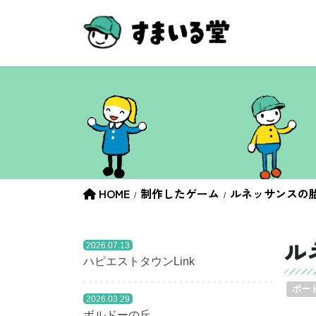
コ
ナ
ン
ビ
テ
ゲ
ン
ー
ツ
シ
へ
ョ
ス
ン
キ
に
ッ
移
プ
動
HOME
制作したゲーム
ルネッサンスの
ル
2026.07.13
ハピエストタウンLink
ボー
2026.03.29
ボルドーの丘