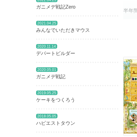
2022.04.23
ガニメデ戦記Zero
半年
2021.04.25
みんなでいただきマウス
200
2020.11.14
りん
デパートビルダー
「お
2020.05.01
ガニメデ戦記
（正
2019.05.25
ケーキをつくろう
200
白紙
2018.05.05
ハピエストタウン
ゲー
した