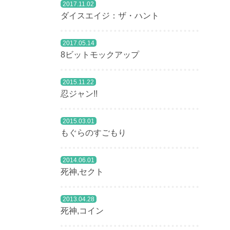
2017.11.02
ダイスエイジ：ザ・ハント
それ
そん
2017.05.14
8ビットモックアップ
イタ
獲得
2015.11.22
ると
忍ジャン!!
しか
2015.03.01
きま
もぐらのすごもり
2014.06.01
200
死神,セクト
イタ
2013.04.28
この
死神,コイン
この