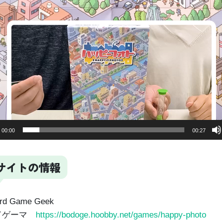
00:00
00:27
サイトの情報
rd Game Geek
ドゲーマ
https://bodoge.hoobby.net/games/happy-photo