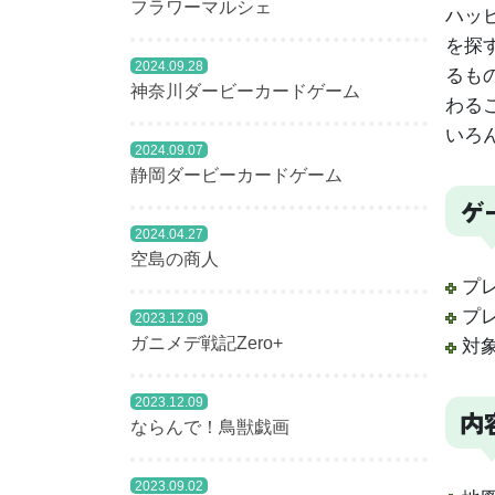
フラワーマルシェ
ハッ
を探
2024.09.28
るも
神奈川ダービーカードゲーム
わる
いろ
2024.09.07
静岡ダービーカードゲーム
ゲ
2024.04.27
空島の商人
プレ
プレ
2023.12.09
ガニメデ戦記Zero+
対象
2023.12.09
内
ならんで！鳥獣戯画
2023.09.02