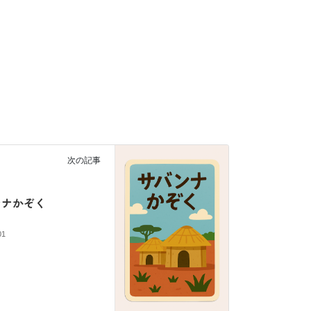
次の記事
ンナかぞく
01