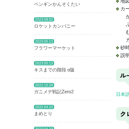
地図
ペンギンかんそくたい
カー
かん
2023.09.02
ふつ
ロケットカンパニー
むず
カバ
2023.05.13
砂時
フラワーマーケット
説明
2023.05.13
キスまでの階段 α版
ル
2022.10.29
ガニメデ戦記Zero2
日本語
2022.04.23
ク
まめとり