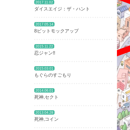
2017.11.02
ダイスエイジ：ザ・ハント
2017.05.14
8ビットモックアップ
2015.11.22
忍ジャン!!
2015.03.01
もぐらのすごもり
2014.06.01
死神,セクト
2013.04.28
死神,コイン