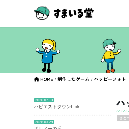
コ
ナ
ン
ビ
テ
ゲ
ン
ー
ツ
シ
へ
ョ
ス
ン
キ
に
ッ
移
プ
動
HOME
制作したゲーム
ハッピーフォト
ハ
2026.07.13
ハピエストタウンLink
さと
2026.03.29
ボルドーの丘