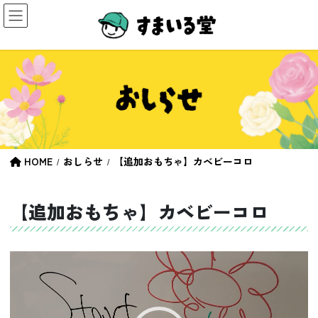
コ
ナ
ン
ビ
テ
ゲ
ン
ー
ツ
シ
へ
ョ
ス
ン
キ
に
ッ
移
プ
動
HOME
おしらせ
【追加おもちゃ】カベビーコロ
【追加おもちゃ】カベビーコロ
動
画
プ
レ
ー