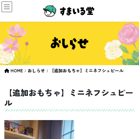
コ
ナ
ン
ビ
テ
ゲ
ン
ー
ツ
シ
へ
ョ
ス
ン
キ
に
ッ
移
プ
動
HOME
おしらせ
【追加おもちゃ】ミニネフシュピール
【追加おもちゃ】ミニネフシュピー
ル